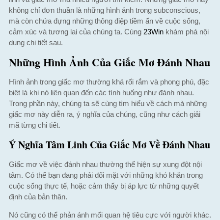
không chỉ đơn thuần là những hình ảnh trong subconscious,
mà còn chứa đựng những thông điệp tiềm ẩn về cuộc sống,
cảm xúc và tương lai của chúng ta. Cùng
23Win
khám phá nội
dung chi tiết sau.
Những Hình Ảnh Của Giấc Mơ Đánh Nhau
Hình ảnh trong giấc mơ thường khá rối rắm và phong phú, đặc
biệt là khi nó liên quan đến các tình huống như đánh nhau.
Trong phần này, chúng ta sẽ cùng tìm hiểu về cách mà những
giấc mơ này diễn ra, ý nghĩa của chúng, cũng như cách giải
mã từng chi tiết.
Ý Nghĩa Tâm Linh Của Giấc Mơ Về Đánh Nhau
Giấc mơ về việc đánh nhau thường thể hiện sự xung đột nội
tâm. Có thể bạn đang phải đối mặt với những khó khăn trong
cuộc sống thực tế, hoặc cảm thấy bị áp lực từ những quyết
định của bản thân.
Nó cũng có thể phản ánh mối quan hệ tiêu cực với người khác.