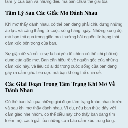
tâm lý của bạn và những điều mà bạn chưa thể giải tỏa.
Tâm Lý Sau Các Giấc Mơ Đánh Nhau
Khi mơ thấy đánh nhau, có thể bạn đang phải chịu đựng những
áp lực và căng thẳng từ cuộc sống hàng ngày. Những xung đột
mà bạn trải qua trong giấc mơ thường bắt nguồn từ trạng thái
cảm xúc bên trong của bạn.
Sự giận dữ và nỗi lo sợ là hai yếu tố chính có thể chi phối nội
dung của giấc mơ. Bạn cần hiểu rõ về nguồn gốc của những
cảm xúc này, và liệu có ai đó trong cuộc sống của bạn đang
gây ra cảm giác tiêu cực mà bạn không thể chia sẻ.
Các Giai Đoạn Trong Tâm Trạng Khi Mơ Về
Đánh Nhau
Có thể bạn trải qua những giai đoạn tâm trạng khác nhau trước
và sau khi mơ thấy đánh nhau. Ví dụ, nếu bạn thức dậy với
cảm giác nhẹ nhõm, có thể điều này cho thấy bạn đang tìm
kiếm một cách giải tỏa những cơn bão cảm xúc trong lòng.