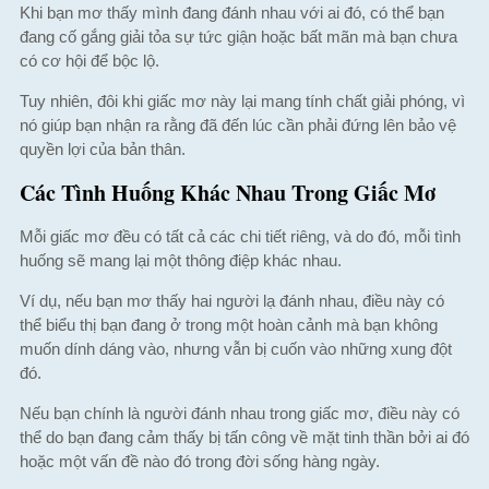
Khi bạn mơ thấy mình đang đánh nhau với ai đó, có thể bạn
đang cố gắng giải tỏa sự tức giận hoặc bất mãn mà bạn chưa
có cơ hội để bộc lộ.
Tuy nhiên, đôi khi giấc mơ này lại mang tính chất giải phóng, vì
nó giúp bạn nhận ra rằng đã đến lúc cần phải đứng lên bảo vệ
quyền lợi của bản thân.
Các Tình Huống Khác Nhau Trong Giấc Mơ
Mỗi giấc mơ đều có tất cả các chi tiết riêng, và do đó, mỗi tình
huống sẽ mang lại một thông điệp khác nhau.
Ví dụ, nếu bạn mơ thấy hai người lạ đánh nhau, điều này có
thể biểu thị bạn đang ở trong một hoàn cảnh mà bạn không
muốn dính dáng vào, nhưng vẫn bị cuốn vào những xung đột
đó.
Nếu bạn chính là người đánh nhau trong giấc mơ, điều này có
thể do bạn đang cảm thấy bị tấn công về mặt tinh thần bởi ai đó
hoặc một vấn đề nào đó trong đời sống hàng ngày.