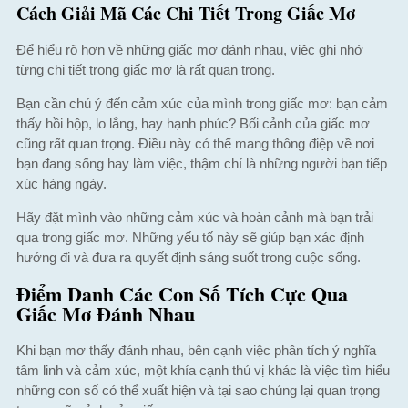
Cách Giải Mã Các Chi Tiết Trong Giấc Mơ
Để hiểu rõ hơn về những giấc mơ đánh nhau, việc ghi nhớ
từng chi tiết trong giấc mơ là rất quan trọng.
Bạn cần chú ý đến cảm xúc của mình trong giấc mơ: bạn cảm
thấy hồi hộp, lo lắng, hay hạnh phúc? Bối cảnh của giấc mơ
cũng rất quan trọng. Điều này có thể mang thông điệp về nơi
bạn đang sống hay làm việc, thậm chí là những người bạn tiếp
xúc hàng ngày.
Hãy đặt mình vào những cảm xúc và hoàn cảnh mà bạn trải
qua trong giấc mơ. Những yếu tố này sẽ giúp bạn xác định
hướng đi và đưa ra quyết định sáng suốt trong cuộc sống.
Điểm Danh Các Con Số Tích Cực Qua
Giấc Mơ Đánh Nhau
Khi bạn mơ thấy đánh nhau, bên cạnh việc phân tích ý nghĩa
tâm linh và cảm xúc, một khía cạnh thú vị khác là việc tìm hiểu
những con số có thể xuất hiện và tại sao chúng lại quan trọng