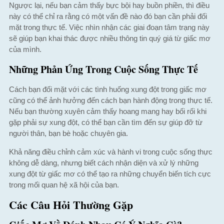
Ngược lại, nếu bạn cảm thấy bực bội hay buồn phiền, thì điều
này có thể chỉ ra rằng có một vấn đề nào đó bạn cần phải đối
mặt trong thực tế. Việc nhìn nhận các giai đoạn tâm trạng này
sẽ giúp bạn khai thác được nhiều thông tin quý giá từ giấc mơ
của mình.
Những Phản Ứng Trong Cuộc Sống Thực Tế
Cách bạn đối mặt với các tình huống xung đột trong giấc mơ
cũng có thể ảnh hưởng đến cách bạn hành động trong thực tế.
Nếu bạn thường xuyên cảm thấy hoang mang hay bối rối khi
gặp phải sự xung đột, có thể bạn cần tìm đến sự giúp đỡ từ
người thân, bạn bè hoặc chuyên gia.
Khả năng điều chỉnh cảm xúc và hành vi trong cuộc sống thực
không dễ dàng, nhưng biết cách nhận diện và xử lý những
xung đột từ giấc mơ có thể tạo ra những chuyển biến tích cực
trong mối quan hệ xã hội của bạn.
Các Câu Hỏi Thường Gặp