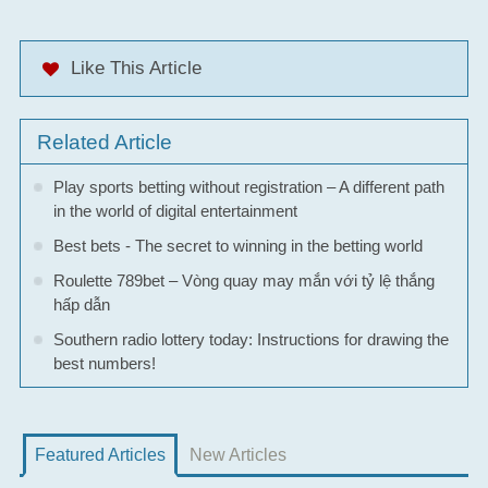
Like This Article
Related Article
Play sports betting without registration – A different path
in the world of digital entertainment
Best bets - The secret to winning in the betting world
Roulette 789bet – Vòng quay may mắn với tỷ lệ thắng
hấp dẫn
Southern radio lottery today: Instructions for drawing the
best numbers!
Featured Articles
New Articles