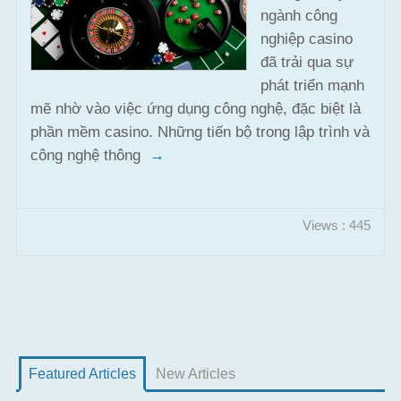
ngành công
nghiệp casino
đã trải qua sự
phát triển mạnh
mẽ nhờ vào việc ứng dụng công nghệ, đặc biệt là
phần mềm casino. Những tiến bộ trong lập trình và
công nghệ thông
→
Views : 445
Featured Articles
New Articles