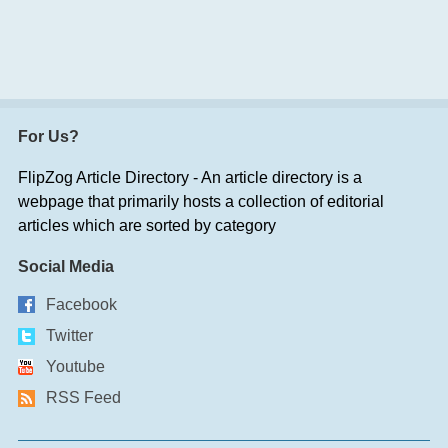
For Us?
FlipZog Article Directory - An article directory is a
webpage that primarily hosts a collection of editorial
articles which are sorted by category
Social Media
Facebook
Twitter
Youtube
RSS Feed