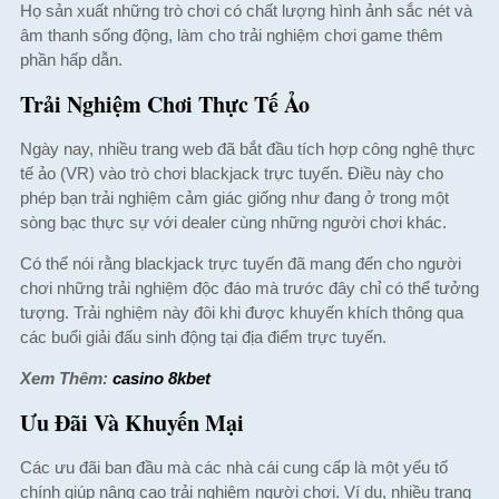
Họ sản xuất những trò chơi có chất lượng hình ảnh sắc nét và
âm thanh sống động, làm cho trải nghiệm chơi game thêm
phần hấp dẫn.
Trải Nghiệm Chơi Thực Tế Ảo
Ngày nay, nhiều trang web đã bắt đầu tích hợp công nghệ thực
tế ảo (VR) vào trò chơi blackjack trực tuyến. Điều này cho
phép bạn trải nghiệm cảm giác giống như đang ở trong một
sòng bạc thực sự với dealer cùng những người chơi khác.
Có thể nói rằng blackjack trực tuyến đã mang đến cho người
chơi những trải nghiệm độc đáo mà trước đây chỉ có thể tưởng
tượng. Trải nghiệm này đôi khi được khuyến khích thông qua
các buổi giải đấu sinh động tại địa điểm trực tuyến.
Xem Thêm:
casino 8kbet
Ưu Đãi Và Khuyến Mại
Các ưu đãi ban đầu mà các nhà cái cung cấp là một yếu tố
chính giúp nâng cao trải nghiệm người chơi. Ví dụ, nhiều trang