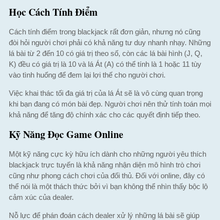
Học Cách Tính Điểm
Cách tính điểm trong blackjack rất đơn giản, nhưng nó cũng
đòi hỏi người chơi phải có khả năng tư duy nhanh nhạy. Những
lá bài từ 2 đến 10 có giá trị theo số, còn các lá bài hình (J, Q,
K) đều có giá trị là 10 và lá Át (A) có thể tính là 1 hoặc 11 tùy
vào tình huống để đem lại lợi thế cho người chơi.
Việc khai thác tối đa giá trị của lá Át sẽ là vô cùng quan trọng
khi bạn đang có món bài đẹp. Người chơi nên thử tính toán mọi
khả năng để tăng độ chính xác cho các quyết định tiếp theo.
Kỹ Năng Đọc Game Online
Một kỹ năng cực kỳ hữu ích dành cho những người yêu thích
blackjack trực tuyến là khả năng nhận diện mô hình trò chơi
cũng như phong cách chơi của đối thủ. Đối với online, đây có
thể nói là một thách thức bởi vì bạn không thể nhìn thấy bộc lộ
cảm xúc của dealer.
Nỗ lực để phán đoán cách dealer xử lý những lá bài sẽ giúp