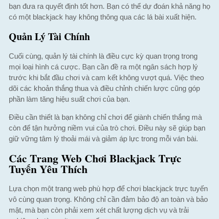
bạn đưa ra quyết định tốt hơn. Bạn có thể dự đoán khả năng họ
có một blackjack hay không thông qua các lá bài xuất hiện.
Quản Lý Tài Chính
Cuối cùng, quản lý tài chính là điều cực kỳ quan trọng trong
mọi loại hình cá cược. Bạn cần đề ra một ngân sách hợp lý
trước khi bắt đầu chơi và cam kết không vượt quá. Việc theo
dõi các khoản thắng thua và điều chỉnh chiến lược cũng góp
phần làm tăng hiệu suất chơi của bạn.
Điều cần thiết là bạn không chỉ chơi để giành chiến thắng mà
còn để tận hưởng niềm vui của trò chơi. Điều này sẽ giúp bạn
giữ vững tâm lý thoải mái và giảm áp lực trong mỗi ván bài.
Các Trang Web Chơi Blackjack Trực
Tuyến Yêu Thích
Lựa chọn một trang web phù hợp để chơi blackjack trực tuyến
vô cùng quan trọng. Không chỉ cần đảm bảo độ an toàn và bảo
mật, mà bạn còn phải xem xét chất lượng dịch vụ và trải