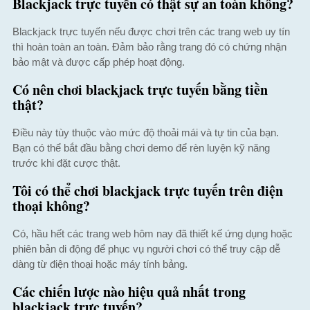
Blackjack trực tuyến có thật sự an toàn không?
Blackjack trực tuyến nếu được chơi trên các trang web uy tín
thì hoàn toàn an toàn. Đảm bảo rằng trang đó có chứng nhận
bảo mật và được cấp phép hoạt động.
Có nên chơi blackjack trực tuyến bằng tiền
thật?
Điều này tùy thuộc vào mức độ thoải mái và tự tin của bạn.
Bạn có thể bắt đầu bằng chơi demo để rèn luyện kỹ năng
trước khi đặt cược thật.
Tôi có thể chơi blackjack trực tuyến trên điện
thoại không?
Có, hầu hết các trang web hôm nay đã thiết kế ứng dụng hoặc
phiên bản di động để phục vụ người chơi có thể truy cập dễ
dàng từ điện thoại hoặc máy tính bảng.
Các chiến lược nào hiệu quả nhất trong
blackjack trực tuyến?